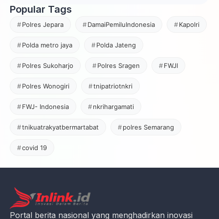
Popular Tags
Polres Jepara
DamaiPemiluIndonesia
Kapolri
Polda metro jaya
Polda Jateng
Polres Sukoharjo
Polres Sragen
FWJI
Polres Wonogiri
tnipatriotnkri
FWJ- Indonesia
nkrihargamati
tnikuatrakyatbermartabat
polres Semarang
covid 19
Portal berita nasional yang menghadirkan inovasi