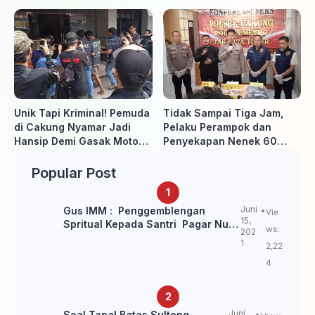
Buka Pekan Olahraga HUT
Akan Kooperatif Apabila
ke-81 RI, Warga Binaan
Diminta Penyidik dan Tidak
Antusias Ikuti Berbagai
perlu takut
Perlombaan
Unik Tapi Kriminal! Pemuda
Tidak Sampai Tiga Jam,
di Cakung Nyamar Jadi
Pelaku Perampok dan
Hansip Demi Gasak Motor
Penyekapan Nenek 60
Warga
Tahun Ditangkap Polisi
Popular Post
Juni
Gus IMM : Penggemblengan
Vie
15,
Spritual Kepada Santri Pagar Nusa
ws:
202
Untuk Jaga Marwah Kyai dan
1
2,22
Ulama NU
4
Juni
Soal Tapal Batas Sulteng