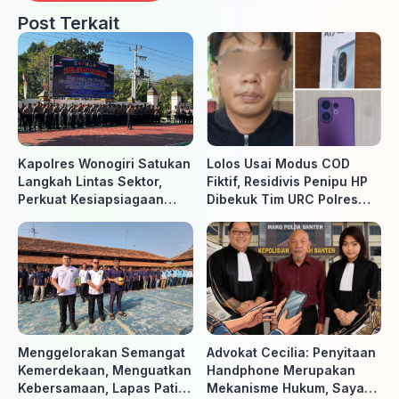
Post Terkait
Kapolres Wonogiri Satukan
Lolos Usai Modus COD
Langkah Lintas Sektor,
Fiktif, Residivis Penipu HP
Perkuat Kesiapsiagaan
Dibekuk Tim URC Polres
Hadapi Ancaman Karhutla
Sragen di Surakarta
Menggelorakan Semangat
Advokat Cecilia: Penyitaan
Kemerdekaan, Menguatkan
Handphone Merupakan
Kebersamaan, Lapas Pati
Mekanisme Hukum, Saya