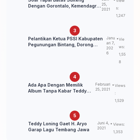
View
25,
Dengan Gorontalo, Kemendagri:
s:
2021
itu Belum Final.
1,247
Janu
Pelantikan Ketua PSSI Kabupaten
Vie
ari 7,
Pegunungan Bintang, Dorong
ws:
202
Kebangkitan Sepak Bola Papua
6
1,55
Pegunungan
8
Februari
Ada Apa Dengan Memilik
Views
25, 2021
Album Tanpa Kabar Teddy
:
Loning?
1,529
Juni 4,
Teddy Loning Gaet H. Aryo
Views:
2021
Garap Lagu Tembang Jawa
1,353