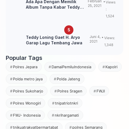
Februari
Ada Apa Dengan Memilik
Views
25, 2021
Album Tanpa Kabar Teddy
:
Loning?
1,524
Juni 4,
Teddy Loning Gaet H. Aryo
Views:
2021
Garap Lagu Tembang Jawa
1,348
Popular Tags
Polres Jepara
DamaiPemiluIndonesia
Kapolri
Polda metro jaya
Polda Jateng
Polres Sukoharjo
Polres Sragen
FWJI
Polres Wonogiri
tnipatriotnkri
FWJ- Indonesia
nkrihargamati
tnikuatrakyatbermartabat
polres Semarang