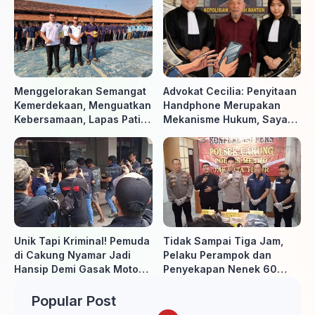
Menggelorakan Semangat
Advokat Cecilia: Penyitaan
Kemerdekaan, Menguatkan
Handphone Merupakan
Kebersamaan, Lapas Pati
Mekanisme Hukum, Saya
Buka Pekan Olahraga HUT
Akan Kooperatif Apabila
ke-81 RI, Warga Binaan
Diminta Penyidik dan Tidak
Antusias Ikuti Berbagai
perlu takut
Perlombaan
Unik Tapi Kriminal! Pemuda
Tidak Sampai Tiga Jam,
di Cakung Nyamar Jadi
Pelaku Perampok dan
Hansip Demi Gasak Motor
Penyekapan Nenek 60
Warga
Tahun Ditangkap Polisi
Popular Post