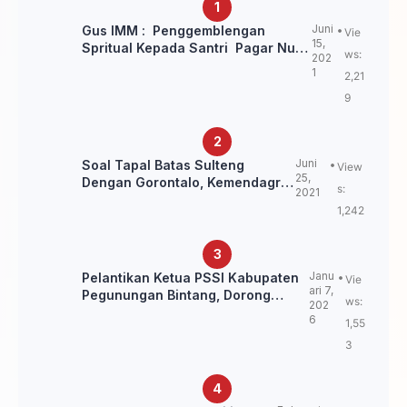
Juni
Gus IMM : Penggemblengan
Vie
15,
Spritual Kepada Santri Pagar Nusa
ws:
202
Untuk Jaga Marwah Kyai dan
1
2,21
Ulama NU
9
Juni
Soal Tapal Batas Sulteng
View
25,
Dengan Gorontalo, Kemendagri:
s:
2021
itu Belum Final.
1,242
Janu
Pelantikan Ketua PSSI Kabupaten
Vie
ari 7,
Pegunungan Bintang, Dorong
ws:
202
Kebangkitan Sepak Bola Papua
6
1,55
Pegunungan
3