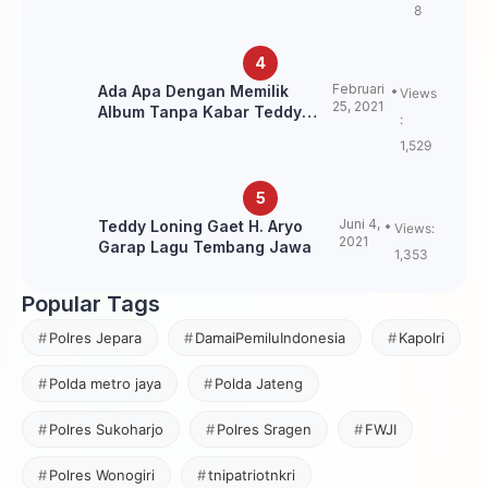
8
Februari
Ada Apa Dengan Memilik
Views
25, 2021
Album Tanpa Kabar Teddy
:
Loning?
1,529
Juni 4,
Teddy Loning Gaet H. Aryo
Views:
2021
Garap Lagu Tembang Jawa
1,353
Popular Tags
Polres Jepara
DamaiPemiluIndonesia
Kapolri
Polda metro jaya
Polda Jateng
Polres Sukoharjo
Polres Sragen
FWJI
Polres Wonogiri
tnipatriotnkri