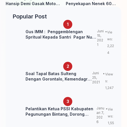
Hansip Demi Gasak Motor
Penyekapan Nenek 60
Warga
Tahun Ditangkap Polisi
Popular Post
Juni
Gus IMM : Penggemblengan
Vie
15,
Spritual Kepada Santri Pagar Nusa
ws:
202
Untuk Jaga Marwah Kyai dan
1
2,22
Ulama NU
4
Juni
Soal Tapal Batas Sulteng
View
25,
Dengan Gorontalo, Kemendagri:
s:
2021
itu Belum Final.
1,247
Janu
Pelantikan Ketua PSSI Kabupaten
Vie
ari 7,
Pegunungan Bintang, Dorong
ws:
202
Kebangkitan Sepak Bola Papua
6
1,55
Pegunungan