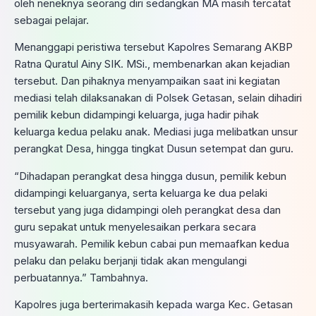
oleh neneknya seorang diri sedangkan MA masih tercatat
sebagai pelajar.
Menanggapi peristiwa tersebut Kapolres Semarang AKBP
Ratna Quratul Ainy SIK. MSi., membenarkan akan kejadian
tersebut. Dan pihaknya menyampaikan saat ini kegiatan
mediasi telah dilaksanakan di Polsek Getasan, selain dihadiri
pemilik kebun didampingi keluarga, juga hadir pihak
keluarga kedua pelaku anak. Mediasi juga melibatkan unsur
perangkat Desa, hingga tingkat Dusun setempat dan guru.
“Dihadapan perangkat desa hingga dusun, pemilik kebun
didampingi keluarganya, serta keluarga ke dua pelaki
tersebut yang juga didampingi oleh perangkat desa dan
guru sepakat untuk menyelesaikan perkara secara
musyawarah. Pemilik kebun cabai pun memaafkan kedua
pelaku dan pelaku berjanji tidak akan mengulangi
perbuatannya.” Tambahnya.
Kapolres juga berterimakasih kepada warga Kec. Getasan