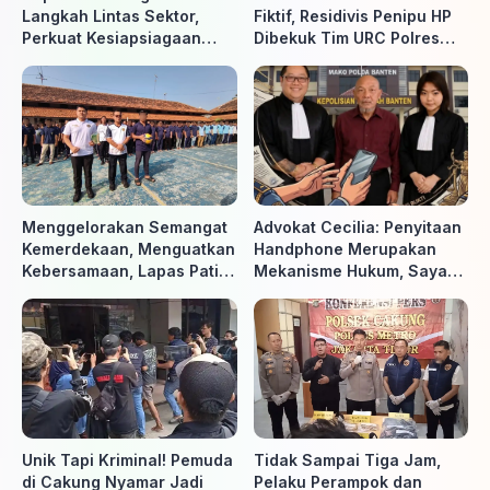
Langkah Lintas Sektor,
Fiktif, Residivis Penipu HP
Perkuat Kesiapsiagaan
Dibekuk Tim URC Polres
Hadapi Ancaman Karhutla
Sragen di Surakarta
Menggelorakan Semangat
Advokat Cecilia: Penyitaan
Kemerdekaan, Menguatkan
Handphone Merupakan
Kebersamaan, Lapas Pati
Mekanisme Hukum, Saya
Buka Pekan Olahraga HUT
Akan Kooperatif Apabila
ke-81 RI, Warga Binaan
Diminta Penyidik dan Tidak
Antusias Ikuti Berbagai
perlu takut
Perlombaan
Unik Tapi Kriminal! Pemuda
Tidak Sampai Tiga Jam,
di Cakung Nyamar Jadi
Pelaku Perampok dan