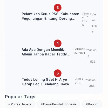
Janu
Pelantikan Ketua PSSI Kabupaten
Vie
ari 7,
Pegunungan Bintang, Dorong
ws:
202
Kebangkitan Sepak Bola Papua
6
1,56
Pegunungan
5
Februari
Ada Apa Dengan Memilik
Views
25, 2021
Album Tanpa Kabar Teddy
:
Loning?
1,533
Juni 4,
Teddy Loning Gaet H. Aryo
Views:
2021
Garap Lagu Tembang Jawa
1,358
Popular Tags
Polres Jepara
DamaiPemiluIndonesia
Kapolri