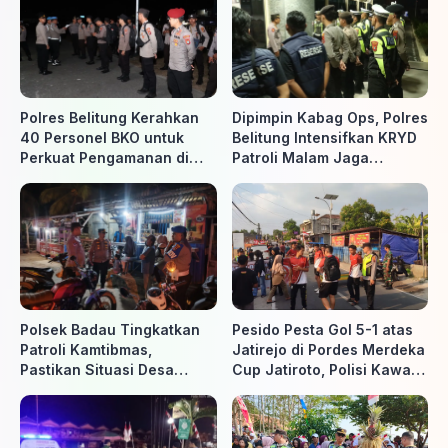
Polres Belitung Kerahkan
Dipimpin Kabag Ops, Polres
40 Personel BKO untuk
Belitung Intensifkan KRYD
Perkuat Pengamanan di
Patroli Malam Jaga
Belitung Timur
Kamtibmas
Polsek Badau Tingkatkan
Pesido Pesta Gol 5-1 atas
Patroli Kamtibmas,
Jatirejo di Pordes Merdeka
Pastikan Situasi Desa
Cup Jatiroto, Polisi Kawal
Tetap Aman dan Kondusif
Pertandingan hingga Usai