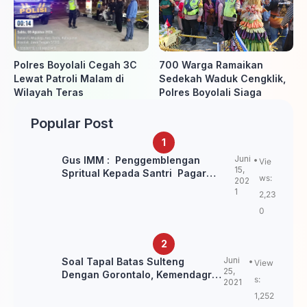
Polres Boyolali Cegah 3C
700 Warga Ramaikan
Lewat Patroli Malam di
Sedekah Waduk Cengklik,
Wilayah Teras
Polres Boyolali Siaga
Popular Post
Juni
Gus IMM : Penggemblengan
Vie
15,
Spritual Kepada Santri Pagar
ws:
202
Nusa Untuk Jaga Marwah Kyai dan
1
2,23
Ulama NU
0
Juni
Soal Tapal Batas Sulteng
View
25,
Dengan Gorontalo, Kemendagri:
s:
2021
itu Belum Final.
1,252