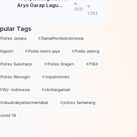
4,
Aryo Garap Lagu
s:
2021
Tembang Jawa
1,353
pular Tags
Polres Jepara
DamaiPemiluIndonesia
Kapolri
Polda metro jaya
Polda Jateng
Polres Sukoharjo
Polres Sragen
FWJI
Polres Wonogiri
tnipatriotnkri
FWJ- Indonesia
nkrihargamati
tnikuatrakyatbermartabat
polres Semarang
covid 19