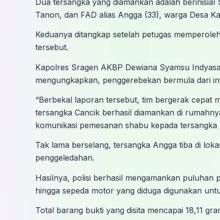
Dua tersangka yang diamankan adalah berinisial
Tanon, dan FAD alias Angga (33), warga Desa K
Keduanya ditangkap setelah petugas memperoleh 
tersebut.
Kapolres Sragen AKBP Dewiana Syamsu Indyasar
mengungkapkan, penggerebekan bermula dari inf
“Berbekal laporan tersebut, tim bergerak cepat 
tersangka Cancik berhasil diamankan di rumahnya
komunikasi pemesanan shabu kepada tersangka A
Tak lama berselang, tersangka Angga tiba di lo
penggeledahan.
Hasilnya, polisi berhasil mengamankan puluhan pak
hingga sepeda motor yang diduga digunakan untuk
Total barang bukti yang disita mencapai 18,11 gr