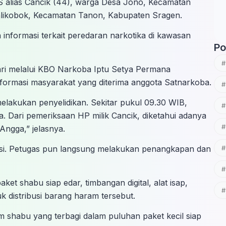
 S alias Cancik (44), warga Desa Jono, Kecamatan
alikobok, Kecamatan Tanon, Kabupaten Sragen.
informasi terkait peredaran narkotika di kawasan
Po
i melalui KBO Narkoba Iptu Setya Permana
ormasi masyarakat yang diterima anggota Satnarkoba.
melakukan penyelidikan. Sekitar pukul 09.30 WIB,
. Dari pemeriksaan HP milik Cancik, diketahui adanya
ngga,” jelasnya.
kasi. Petugas pun langsung melakukan penangkapan dan
et shabu siap edar, timbangan digital, alat isap,
 distribusi barang haram tersebut.
am shabu yang terbagi dalam puluhan paket kecil siap