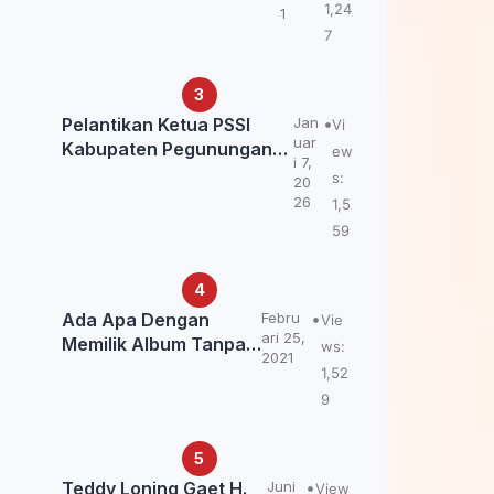
Kemendagri: itu Belum
1,24
1
Final.
7
Pelantikan Ketua PSSI
Jan
Vi
uar
Kabupaten Pegunungan
ew
i 7,
Bintang, Dorong
s:
20
Kebangkitan Sepak Bola
26
1,5
Papua Pegunungan
59
Ada Apa Dengan
Febru
Vie
ari 25,
Memilik Album Tanpa
ws:
2021
Kabar Teddy Loning?
1,52
9
Teddy Loning Gaet H.
Juni
View