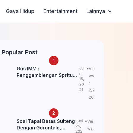
Gaya Hidup
Entertainment
Lainnya
Popular Post
Gus IMM :
Ju
Vie
ni
Penggemblengan Spritual
ws
15,
Kepada Santri Pagar Nusa
:
20
Untuk Jaga Marwah Kyai
21
2,2
dan Ulama NU
26
Soal Tapal Batas Sulteng
Juni
Vie
25,
Dengan Gorontalo,
ws:
202