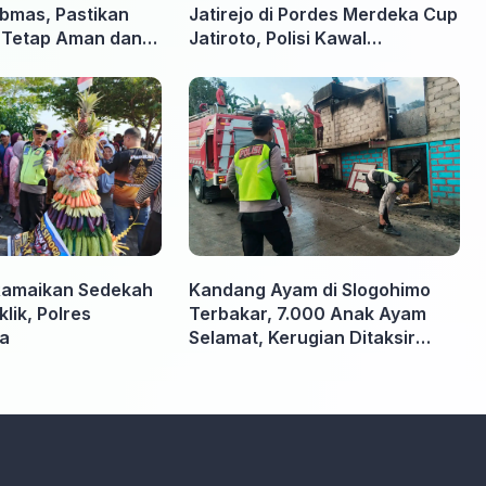
ibmas, Pastikan
Jatirejo di Pordes Merdeka Cup
a Tetap Aman dan
Jatiroto, Polisi Kawal
Pertandingan hingga Usai
Ramaikan Sedekah
Kandang Ayam di Slogohimo
ik, Polres
Terbakar, 7.000 Anak Ayam
ga
Selamat, Kerugian Ditaksir
Rp700 Juta