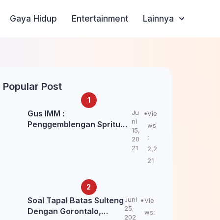
Gaya Hidup
Entertainment
Lainnya
Popular Post
Gus IMM :
Ju
Vie
ni
Penggemblengan Spritual
ws
15,
Kepada Santri Pagar Nusa
:
20
Untuk Jaga Marwah Kyai
21
2,2
dan Ulama NU
21
Soal Tapal Batas Sulteng
Juni
Vie
25,
Dengan Gorontalo,
ws:
202