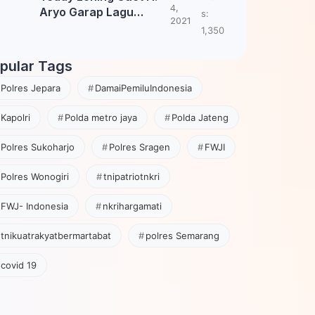
4,
Aryo Garap Lagu
s:
2021
Tembang Jawa
1,350
pular Tags
Polres Jepara
DamaiPemiluIndonesia
Kapolri
Polda metro jaya
Polda Jateng
Polres Sukoharjo
Polres Sragen
FWJI
Polres Wonogiri
tnipatriotnkri
FWJ- Indonesia
nkrihargamati
tnikuatrakyatbermartabat
polres Semarang
covid 19