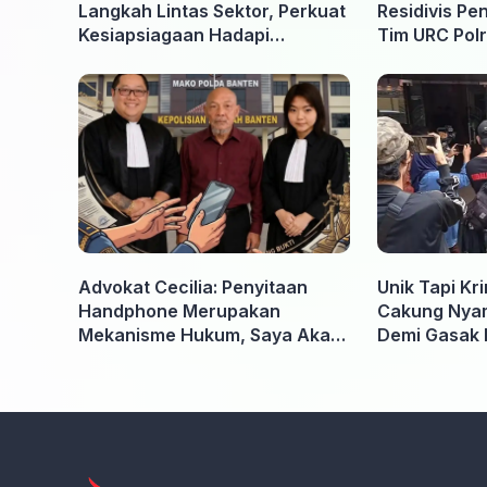
Langkah Lintas Sektor, Perkuat
Residivis Pe
Kesiapsiagaan Hadapi
Tim URC Polr
Ancaman Karhutla
Surakarta
Advokat Cecilia: Penyitaan
Unik Tapi Kr
Handphone Merupakan
Cakung Nyam
Mekanisme Hukum, Saya Akan
Demi Gasak 
Kooperatif Apabila Diminta
Penyidik dan Tidak perlu takut