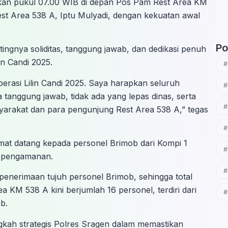
nakan pukul 07.00 WIB di depan Pos Pam Rest Area KM
st Area 538 A, Iptu Mulyadi, dengan kekuatan awal
Po
ngnya soliditas, tanggung jawab, dan dedikasi penuh
in Candi 2025.
erasi Lilin Candi 2025. Saya harapkan seluruh
tanggung jawab, tidak ada yang lepas dinas, serta
rakat dan para pengunjung Rest Area 538 A,” tegas
mat datang kepada personel Brimob dari Kompi 1
m pengamanan.
 penerimaan tujuh personel Brimob, sehingga total
KM 538 A kini berjumlah 16 personel, terdiri dari
b.
gkah strategis Polres Sragen dalam memastikan