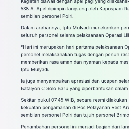
Kegiatan diawali dengan apel pagi yang dilaksa
538 A. Apel dipimpin langsung oleh Kapospam Re
sembilan personel Polri.
Dalam arahannya, Iptu Mulyadi menekankan penti
seluruh personel selama pelaksanaan Operasi Lil
“Hari ini merupakan hari pertama pelaksanaan Op
personel melaksanakan tugas dengan penuh rasa 
memberikan rasa aman dan nyaman kepada masya
Iptu Mulyadi.
Ia juga menyampaikan apresiasi dan ucapan sela
Batalyon C Solo Baru yang diperbantukan dala
Sekitar pukul 07.45 WIB, secara resmi dilakukan
kekuatan pengamanan di Pos Pelayanan Rest Area 
sembilan personel Polri dan tujuh personel Brimo
Penambahan personel ini menjadi bagian dari lan