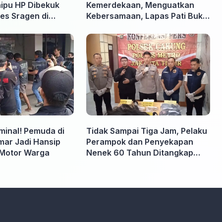
nipu HP Dibekuk
Kemerdekaan, Menguatkan
es Sragen di
Kebersamaan, Lapas Pati Buka
Pekan Olahraga HUT ke-81 RI,
Warga Binaan Antusias Ikuti
Berbagai Perlombaan
iminal! Pemuda di
Tidak Sampai Tiga Jam, Pelaku
ar Jadi Hansip
Perampok dan Penyekapan
Motor Warga
Nenek 60 Tahun Ditangkap
Polisi