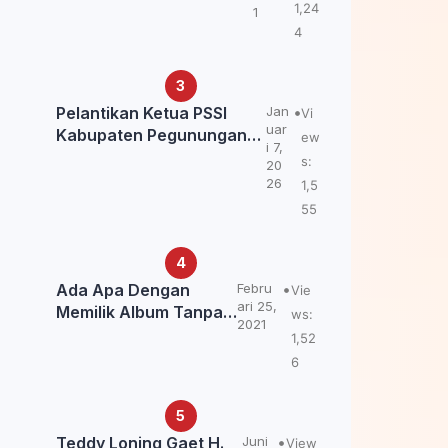
Kemendagri: itu Belum
1,24
1
Final.
4
Pelantikan Ketua PSSI
Jan
Vi
uar
Kabupaten Pegunungan
ew
i 7,
Bintang, Dorong
s:
20
Kebangkitan Sepak Bola
26
1,5
Papua Pegunungan
55
Ada Apa Dengan
Febru
Vie
ari 25,
Memilik Album Tanpa
ws:
2021
Kabar Teddy Loning?
1,52
6
Teddy Loning Gaet H.
Juni
View