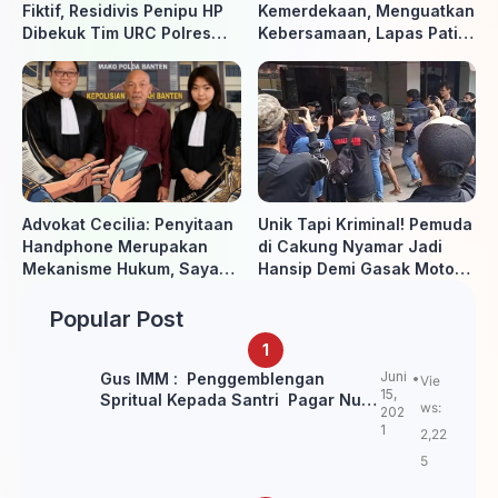
Fiktif, Residivis Penipu HP
Kemerdekaan, Menguatkan
Dibekuk Tim URC Polres
Kebersamaan, Lapas Pati
Sragen di Surakarta
Buka Pekan Olahraga HUT
ke-81 RI, Warga Binaan
Antusias Ikuti Berbagai
Perlombaan
Advokat Cecilia: Penyitaan
Unik Tapi Kriminal! Pemuda
Handphone Merupakan
di Cakung Nyamar Jadi
Mekanisme Hukum, Saya
Hansip Demi Gasak Motor
Akan Kooperatif Apabila
Warga
Diminta Penyidik dan Tidak
Popular Post
perlu takut
Juni
Gus IMM : Penggemblengan
Vie
15,
Spritual Kepada Santri Pagar Nusa
ws:
202
Untuk Jaga Marwah Kyai dan
1
2,22
Ulama NU
5