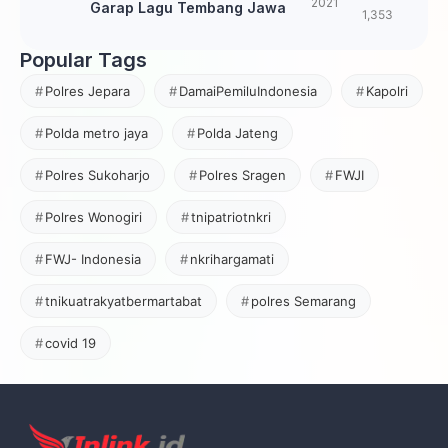
2021
Garap Lagu Tembang Jawa
1,353
Popular Tags
Polres Jepara
DamaiPemiluIndonesia
Kapolri
Polda metro jaya
Polda Jateng
Polres Sukoharjo
Polres Sragen
FWJI
Polres Wonogiri
tnipatriotnkri
FWJ- Indonesia
nkrihargamati
tnikuatrakyatbermartabat
polres Semarang
covid 19