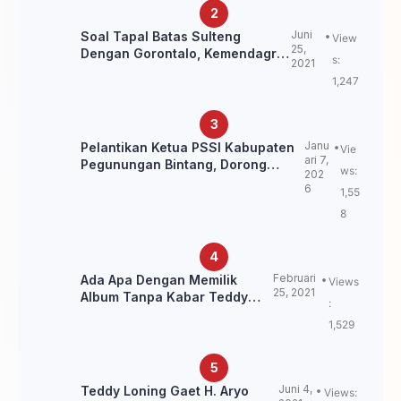
Juni
Soal Tapal Batas Sulteng
View
25,
Dengan Gorontalo, Kemendagri:
s:
2021
itu Belum Final.
1,247
Janu
Pelantikan Ketua PSSI Kabupaten
Vie
ari 7,
Pegunungan Bintang, Dorong
ws:
202
Kebangkitan Sepak Bola Papua
6
1,55
Pegunungan
8
Februari
Ada Apa Dengan Memilik
Views
25, 2021
Album Tanpa Kabar Teddy
:
Loning?
1,529
Juni 4,
Teddy Loning Gaet H. Aryo
Views: