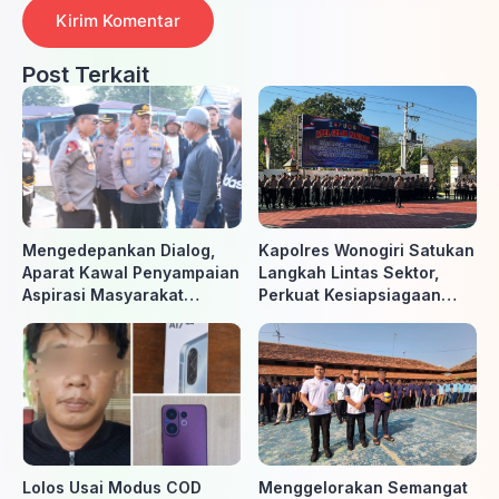
Post Terkait
Mengedepankan Dialog,
Kapolres Wonogiri Satukan
Aparat Kawal Penyampaian
Langkah Lintas Sektor,
Aspirasi Masyarakat
Perkuat Kesiapsiagaan
Penambang di Belitung
Hadapi Ancaman Karhutla
Timur
Lolos Usai Modus COD
Menggelorakan Semangat