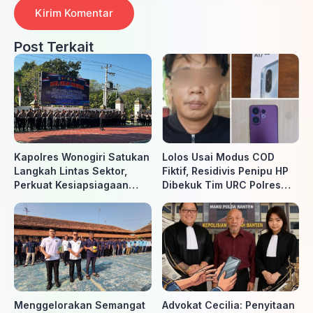
Post Terkait
Kapolres Wonogiri Satukan
Lolos Usai Modus COD
Langkah Lintas Sektor,
Fiktif, Residivis Penipu HP
Perkuat Kesiapsiagaan
Dibekuk Tim URC Polres
Hadapi Ancaman Karhutla
Sragen di Surakarta
Menggelorakan Semangat
Advokat Cecilia: Penyitaan