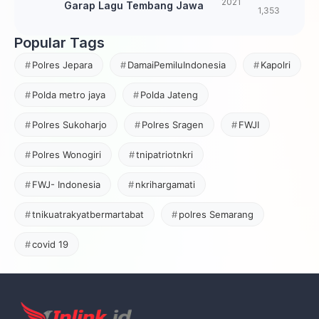
2021
Garap Lagu Tembang Jawa
1,353
Popular Tags
Polres Jepara
DamaiPemiluIndonesia
Kapolri
Polda metro jaya
Polda Jateng
Polres Sukoharjo
Polres Sragen
FWJI
Polres Wonogiri
tnipatriotnkri
FWJ- Indonesia
nkrihargamati
tnikuatrakyatbermartabat
polres Semarang
covid 19