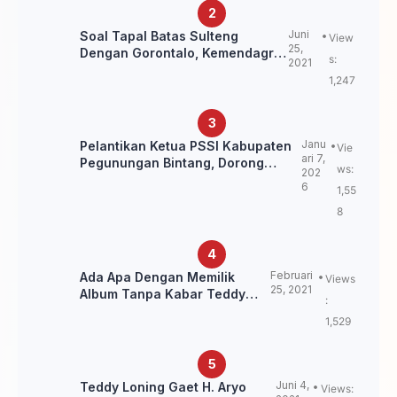
Juni
Soal Tapal Batas Sulteng
View
25,
Dengan Gorontalo, Kemendagri:
s:
2021
itu Belum Final.
1,247
Janu
Pelantikan Ketua PSSI Kabupaten
Vie
ari 7,
Pegunungan Bintang, Dorong
ws:
202
Kebangkitan Sepak Bola Papua
6
1,55
Pegunungan
8
Februari
Ada Apa Dengan Memilik
Views
25, 2021
Album Tanpa Kabar Teddy
:
Loning?
1,529
Juni 4,
Teddy Loning Gaet H. Aryo
Views: