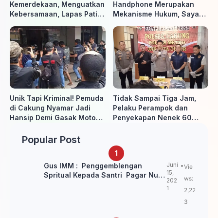
Kemerdekaan, Menguatkan
Handphone Merupakan
Kebersamaan, Lapas Pati
Mekanisme Hukum, Saya
Buka Pekan Olahraga HUT
Akan Kooperatif Apabila
ke-81 RI, Warga Binaan
Diminta Penyidik dan Tidak
Antusias Ikuti Berbagai
perlu takut
Perlombaan
Unik Tapi Kriminal! Pemuda
Tidak Sampai Tiga Jam,
di Cakung Nyamar Jadi
Pelaku Perampok dan
Hansip Demi Gasak Motor
Penyekapan Nenek 60
Warga
Tahun Ditangkap Polisi
Popular Post
Juni
Gus IMM : Penggemblengan
Vie
15,
Spritual Kepada Santri Pagar Nusa
ws:
202
Untuk Jaga Marwah Kyai dan
1
2,22
Ulama NU
3