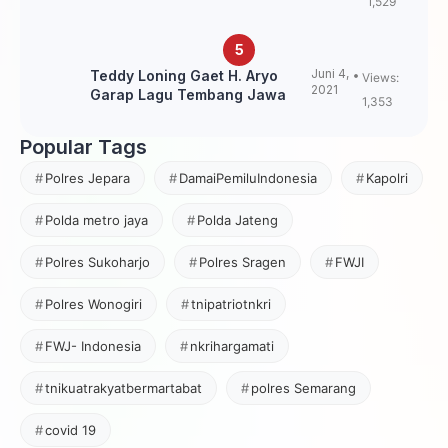
1,529
Juni 4,
Teddy Loning Gaet H. Aryo
Views:
2021
Garap Lagu Tembang Jawa
1,353
Popular Tags
Polres Jepara
DamaiPemiluIndonesia
Kapolri
Polda metro jaya
Polda Jateng
Polres Sukoharjo
Polres Sragen
FWJI
Polres Wonogiri
tnipatriotnkri
FWJ- Indonesia
nkrihargamati
tnikuatrakyatbermartabat
polres Semarang
covid 19