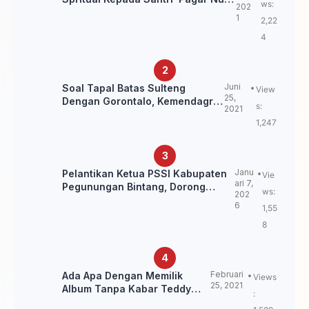
ws:
202
Untuk Jaga Marwah Kyai dan
1
2,22
Ulama NU
4
Juni
Soal Tapal Batas Sulteng
View
25,
Dengan Gorontalo, Kemendagri:
s:
2021
itu Belum Final.
1,247
Janu
Pelantikan Ketua PSSI Kabupaten
Vie
ari 7,
Pegunungan Bintang, Dorong
ws:
202
Kebangkitan Sepak Bola Papua
6
1,55
Pegunungan
8
Februari
Ada Apa Dengan Memilik
Views
25, 2021
Album Tanpa Kabar Teddy
:
Loning?