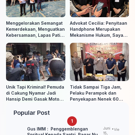
Menggelorakan Semangat
Advokat Cecilia: Penyitaan
Kemerdekaan, Menguatkan
Handphone Merupakan
Kebersamaan, Lapas Pati
Mekanisme Hukum, Saya
Buka Pekan Olahraga HUT
Akan Kooperatif Apabila
ke-81 RI, Warga Binaan
Diminta Penyidik dan Tidak
Antusias Ikuti Berbagai
perlu takut
Perlombaan
Unik Tapi Kriminal! Pemuda
Tidak Sampai Tiga Jam,
di Cakung Nyamar Jadi
Pelaku Perampok dan
Hansip Demi Gasak Motor
Penyekapan Nenek 60
Warga
Tahun Ditangkap Polisi
Popular Post
Juni
Gus IMM : Penggemblengan
Vie
15,
Spritual Kepada Santri Pagar Nusa