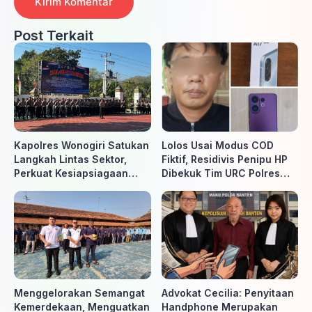
Post Terkait
Kapolres Wonogiri Satukan
Lolos Usai Modus COD
Langkah Lintas Sektor,
Fiktif, Residivis Penipu HP
Perkuat Kesiapsiagaan
Dibekuk Tim URC Polres
Hadapi Ancaman Karhutla
Sragen di Surakarta
Menggelorakan Semangat
Advokat Cecilia: Penyitaan
Kemerdekaan, Menguatkan
Handphone Merupakan