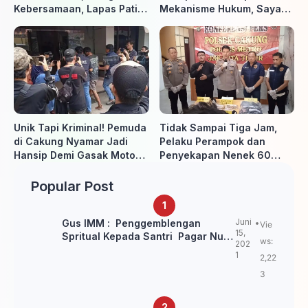
Kebersamaan, Lapas Pati
Mekanisme Hukum, Saya
Buka Pekan Olahraga HUT
Akan Kooperatif Apabila
ke-81 RI, Warga Binaan
Diminta Penyidik dan Tidak
Antusias Ikuti Berbagai
perlu takut
Perlombaan
Unik Tapi Kriminal! Pemuda
Tidak Sampai Tiga Jam,
di Cakung Nyamar Jadi
Pelaku Perampok dan
Hansip Demi Gasak Motor
Penyekapan Nenek 60
Warga
Tahun Ditangkap Polisi
Popular Post
Juni
Gus IMM : Penggemblengan
Vie
15,
Spritual Kepada Santri Pagar Nusa
ws:
202
Untuk Jaga Marwah Kyai dan
1
2,22
Ulama NU
3