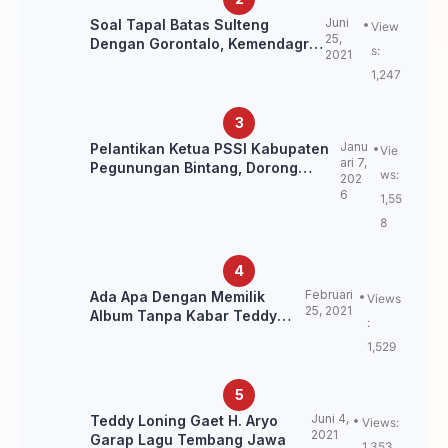
Juni
Soal Tapal Batas Sulteng
View
25,
Dengan Gorontalo, Kemendagri:
s:
2021
itu Belum Final.
1,247
Janu
Pelantikan Ketua PSSI Kabupaten
Vie
ari 7,
Pegunungan Bintang, Dorong
ws:
202
Kebangkitan Sepak Bola Papua
6
1,55
Pegunungan
8
Februari
Ada Apa Dengan Memilik
Views
25, 2021
Album Tanpa Kabar Teddy
:
Loning?
1,529
Juni 4,
Teddy Loning Gaet H. Aryo
Views:
2021
Garap Lagu Tembang Jawa
1,353