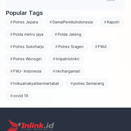
Popular Tags
Polres Jepara
DamaiPemiluIndonesia
Kapolri
Polda metro jaya
Polda Jateng
Polres Sukoharjo
Polres Sragen
FWJI
Polres Wonogiri
tnipatriotnkri
FWJ- Indonesia
nkrihargamati
tnikuatrakyatbermartabat
polres Semarang
covid 19