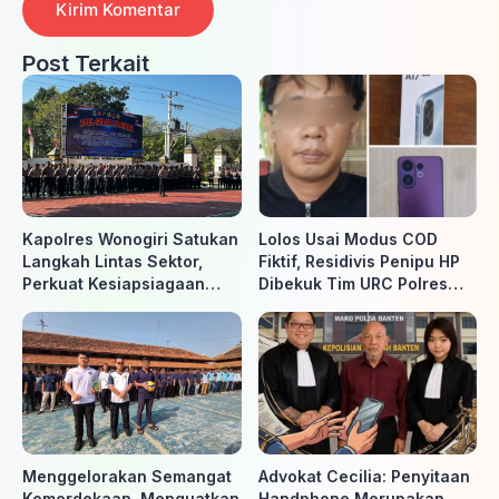
Post Terkait
Kapolres Wonogiri Satukan
Lolos Usai Modus COD
Langkah Lintas Sektor,
Fiktif, Residivis Penipu HP
Perkuat Kesiapsiagaan
Dibekuk Tim URC Polres
Hadapi Ancaman Karhutla
Sragen di Surakarta
Menggelorakan Semangat
Advokat Cecilia: Penyitaan
Kemerdekaan, Menguatkan
Handphone Merupakan