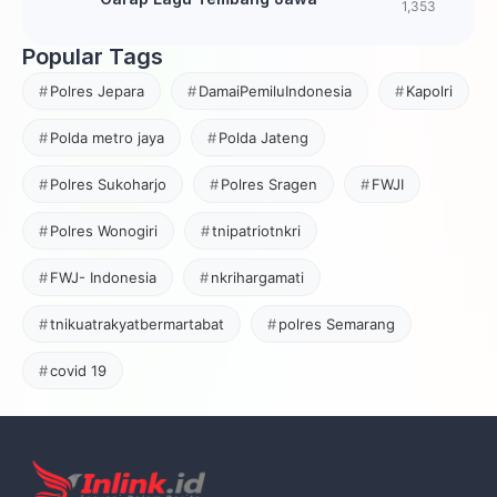
1,353
Popular Tags
Polres Jepara
DamaiPemiluIndonesia
Kapolri
Polda metro jaya
Polda Jateng
Polres Sukoharjo
Polres Sragen
FWJI
Polres Wonogiri
tnipatriotnkri
FWJ- Indonesia
nkrihargamati
tnikuatrakyatbermartabat
polres Semarang
covid 19