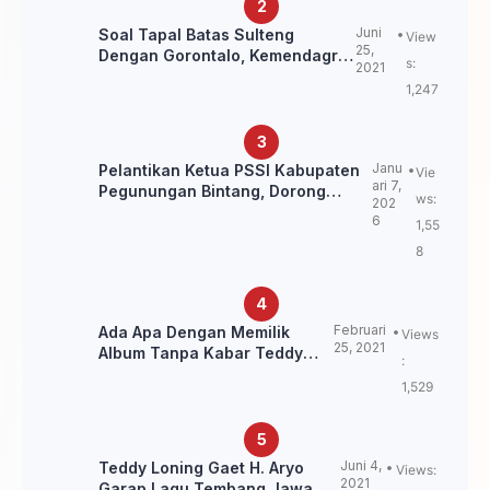
Juni
Soal Tapal Batas Sulteng
View
25,
Dengan Gorontalo, Kemendagri:
s:
2021
itu Belum Final.
1,247
Janu
Pelantikan Ketua PSSI Kabupaten
Vie
ari 7,
Pegunungan Bintang, Dorong
ws:
202
Kebangkitan Sepak Bola Papua
6
1,55
Pegunungan
8
Februari
Ada Apa Dengan Memilik
Views
25, 2021
Album Tanpa Kabar Teddy
:
Loning?
1,529
Juni 4,
Teddy Loning Gaet H. Aryo
Views:
2021
Garap Lagu Tembang Jawa