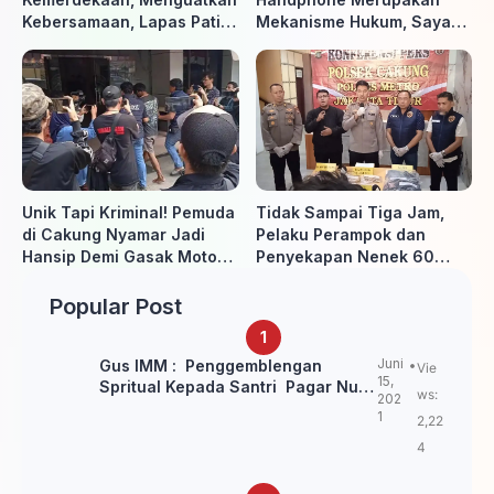
Kebersamaan, Lapas Pati
Mekanisme Hukum, Saya
Buka Pekan Olahraga HUT
Akan Kooperatif Apabila
ke-81 RI, Warga Binaan
Diminta Penyidik dan Tidak
Antusias Ikuti Berbagai
perlu takut
Perlombaan
Unik Tapi Kriminal! Pemuda
Tidak Sampai Tiga Jam,
di Cakung Nyamar Jadi
Pelaku Perampok dan
Hansip Demi Gasak Motor
Penyekapan Nenek 60
Warga
Tahun Ditangkap Polisi
Popular Post
Juni
Gus IMM : Penggemblengan
Vie
15,
Spritual Kepada Santri Pagar Nusa
ws:
202
Untuk Jaga Marwah Kyai dan
1
2,22
Ulama NU
4