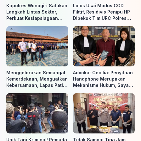
Kapolres Wonogiri Satukan
Lolos Usai Modus COD
Langkah Lintas Sektor,
Fiktif, Residivis Penipu HP
Perkuat Kesiapsiagaan
Dibekuk Tim URC Polres
Hadapi Ancaman Karhutla
Sragen di Surakarta
Menggelorakan Semangat
Advokat Cecilia: Penyitaan
Kemerdekaan, Menguatkan
Handphone Merupakan
Kebersamaan, Lapas Pati
Mekanisme Hukum, Saya
Buka Pekan Olahraga HUT
Akan Kooperatif Apabila
ke-81 RI, Warga Binaan
Diminta Penyidik dan Tidak
Antusias Ikuti Berbagai
perlu takut
Perlombaan
Unik Tapi Kriminal! Pemuda
Tidak Sampai Tiga Jam,