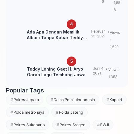
6
1,55
Pegunungan
8
Februari
Ada Apa Dengan Memilik
Views
25, 2021
Album Tanpa Kabar Teddy
:
Loning?
1,529
Juni 4,
Teddy Loning Gaet H. Aryo
Views:
2021
Garap Lagu Tembang Jawa
1,353
Popular Tags
Polres Jepara
DamaiPemiluIndonesia
Kapolri
Polda metro jaya
Polda Jateng
Polres Sukoharjo
Polres Sragen
FWJI