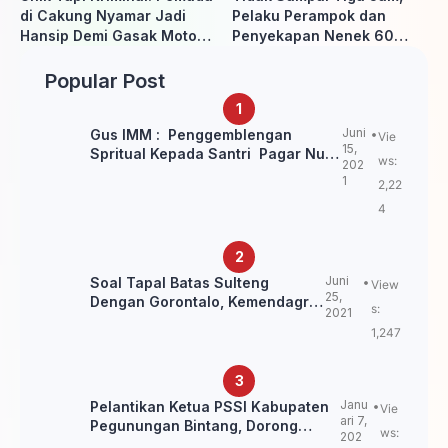
di Cakung Nyamar Jadi
Pelaku Perampok dan
Hansip Demi Gasak Motor
Penyekapan Nenek 60
Warga
Tahun Ditangkap Polisi
Popular Post
Juni
Gus IMM : Penggemblengan
Vie
15,
Spritual Kepada Santri Pagar Nusa
ws:
202
Untuk Jaga Marwah Kyai dan
1
2,22
Ulama NU
4
Juni
Soal Tapal Batas Sulteng
View
25,
Dengan Gorontalo, Kemendagri:
s:
2021
itu Belum Final.
1,247
Janu
Pelantikan Ketua PSSI Kabupaten
Vie
ari 7,
Pegunungan Bintang, Dorong
ws:
202
Kebangkitan Sepak Bola Papua