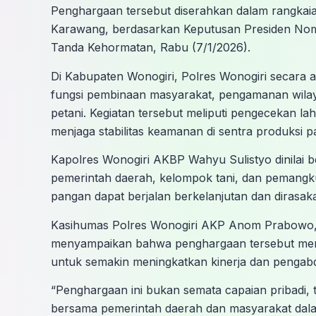
Penghargaan tersebut diserahkan dalam rangkai
Karawang, berdasarkan Keputusan Presiden No
Tanda Kehormatan, Rabu (7/1/2026).
Di Kabupaten Wonogiri, Polres Wonogiri secara 
fungsi pembinaan masyarakat, pengamanan wilay
petani. Kegiatan tersebut meliputi pengecekan lah
menjaga stabilitas keamanan di sentra produksi p
Kapolres Wonogiri AKBP Wahyu Sulistyo dinilai b
pemerintah daerah, kelompok tani, dan pemangk
pangan dapat berjalan berkelanjutan dan dirasa
Kasihumas Polres Wonogiri AKP Anom Prabowo, S
menyampaikan bahwa penghargaan tersebut menjad
untuk semakin meningkatkan kinerja dan pengabd
“Penghargaan ini bukan semata capaian pribadi, te
bersama pemerintah daerah dan masyarakat dal