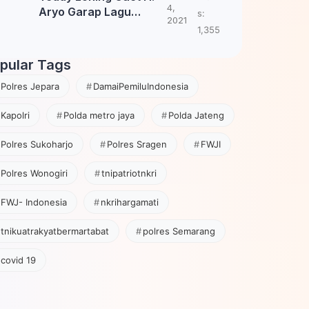
4,
Aryo Garap Lagu
s:
2021
Tembang Jawa
1,355
pular Tags
Polres Jepara
DamaiPemiluIndonesia
Kapolri
Polda metro jaya
Polda Jateng
Polres Sukoharjo
Polres Sragen
FWJI
Polres Wonogiri
tnipatriotnkri
FWJ- Indonesia
nkrihargamati
tnikuatrakyatbermartabat
polres Semarang
covid 19