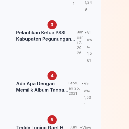
Kemendagri: itu Belum
1,24
1
Final.
9
Pelantikan Ketua PSSI
Jan
Vi
uar
Kabupaten Pegunungan
ew
i 7,
Bintang, Dorong
s:
20
Kebangkitan Sepak Bola
26
1,5
Papua Pegunungan
61
Ada Apa Dengan
Febru
Vie
ari 25,
Memilik Album Tanpa
ws:
2021
Kabar Teddy Loning?
1,53
1
Teddy Loning Gaet H.
Juni
View