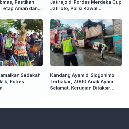
ibmas, Pastikan
Jatirejo di Pordes Merdeka Cup
a Tetap Aman dan
Jatiroto, Polisi Kawal
Pertandingan hingga Usai
Ramaikan Sedekah
Kandang Ayam di Slogohimo
ik, Polres
Terbakar, 7.000 Anak Ayam
ga
Selamat, Kerugian Ditaksir
Rp700 Juta