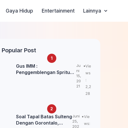
Gaya Hidup
Entertainment
Lainnya
Popular Post
Gus IMM :
Ju
Vie
ni
Penggemblengan Spritual
ws
15,
Kepada Santri Pagar Nusa
:
20
Untuk Jaga Marwah Kyai
21
2,2
dan Ulama NU
28
Soal Tapal Batas Sulteng
Juni
Vie
25,
Dengan Gorontalo,
ws:
202