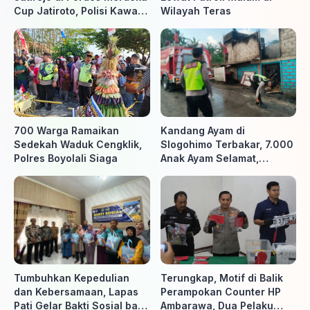
Cup Jatiroto, Polisi Kawal
Wilayah Teras
Pertandingan hingga Usai
700 Warga Ramaikan
Kandang Ayam di
Sedekah Waduk Cengklik,
Slogohimo Terbakar, 7.000
Polres Boyolali Siaga
Anak Ayam Selamat,
Kerugian Ditaksir Rp700
Juta
Tumbuhkan Kepedulian
Terungkap, Motif di Balik
dan Kebersamaan, Lapas
Perampokan Counter HP
Pati Gelar Bakti Sosial bagi
Ambarawa, Dua Pelaku