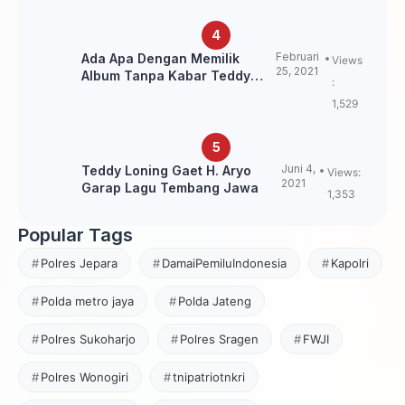
Februari
Ada Apa Dengan Memilik
Views
25, 2021
Album Tanpa Kabar Teddy
:
Loning?
1,529
Juni 4,
Teddy Loning Gaet H. Aryo
Views:
2021
Garap Lagu Tembang Jawa
1,353
Popular Tags
Polres Jepara
DamaiPemiluIndonesia
Kapolri
Polda metro jaya
Polda Jateng
Polres Sukoharjo
Polres Sragen
FWJI
Polres Wonogiri
tnipatriotnkri