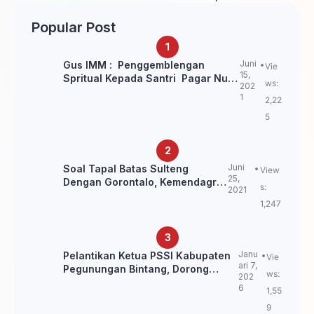
Keluarga Warga Binaan
Habisi Pemilik Toko dan
Bawa puluhan HP
Popular Post
Juni
Gus IMM : Penggemblengan
Vie
15,
Spritual Kepada Santri Pagar Nusa
ws:
202
Untuk Jaga Marwah Kyai dan
1
2,22
Ulama NU
5
Juni
Soal Tapal Batas Sulteng
View
25,
Dengan Gorontalo, Kemendagri:
s:
2021
itu Belum Final.
1,247
Janu
Pelantikan Ketua PSSI Kabupaten
Vie
ari 7,
Pegunungan Bintang, Dorong
ws:
202
Kebangkitan Sepak Bola Papua
6
1,55
Pegunungan
9