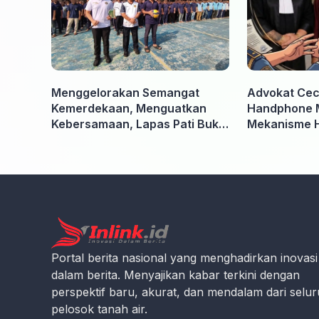
Menggelorakan Semangat
Advokat Ceci
Kemerdekaan, Menguatkan
Handphone 
Kebersamaan, Lapas Pati Buka
Mekanisme 
Pekan Olahraga HUT ke-81 RI,
Kooperatif A
Warga Binaan Antusias Ikuti
Penyidik dan
Berbagai Perlombaan
Portal berita nasional yang menghadirkan inovasi
dalam berita. Menyajikan kabar terkini dengan
perspektif baru, akurat, dan mendalam dari selu
pelosok tanah air.