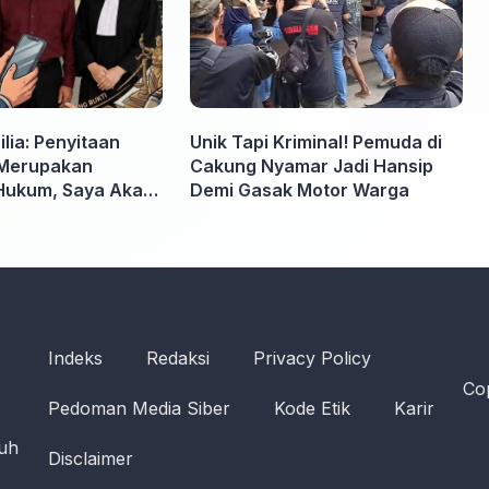
lia: Penyitaan
Unik Tapi Kriminal! Pemuda di
Merupakan
Cakung Nyamar Jadi Hansip
Hukum, Saya Akan
Demi Gasak Motor Warga
pabila Diminta
 Tidak perlu takut
Indeks
Redaksi
Privacy Policy
Cop
Pedoman Media Siber
Kode Etik
Karir
ruh
Disclaimer