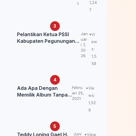
Kemendagri: itu Belum
1,24
1
Final.
7
Pelantikan Ketua PSSI
Jan
Vi
uar
Kabupaten Pegunungan
ew
i 7,
Bintang, Dorong
s:
20
Kebangkitan Sepak Bola
26
1,5
Papua Pegunungan
58
Ada Apa Dengan
Febru
Vie
ari 25,
Memilik Album Tanpa
ws:
2021
Kabar Teddy Loning?
1,52
9
Teddy Loning Gaet H.
Juni
View