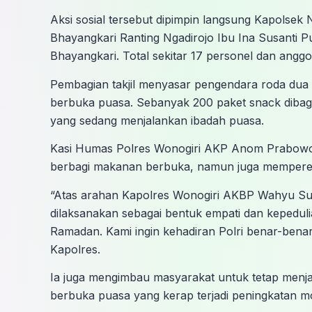
Aksi sosial tersebut dipimpin langsung Kapolsek
Bhayangkari Ranting Ngadirojo Ibu Ina Susanti 
Bhayangkari. Total sekitar 17 personel dan anggo
Pembagian takjil menyasar pengendara roda dua
berbuka puasa. Sebanyak 200 paket snack dibag
yang sedang menjalankan ibadah puasa.
Kasi Humas Polres Wonogiri AKP Anom Prabowo, 
berbagi makanan berbuka, namun juga memperer
“Atas arahan Kapolres Wonogiri AKBP Wahyu Sulisty
dilaksanakan sebagai bentuk empati dan kepedul
Ramadan. Kami ingin kehadiran Polri benar-bena
Kapolres.
Ia juga mengimbau masyarakat untuk tetap menjag
berbuka puasa yang kerap terjadi peningkatan mo