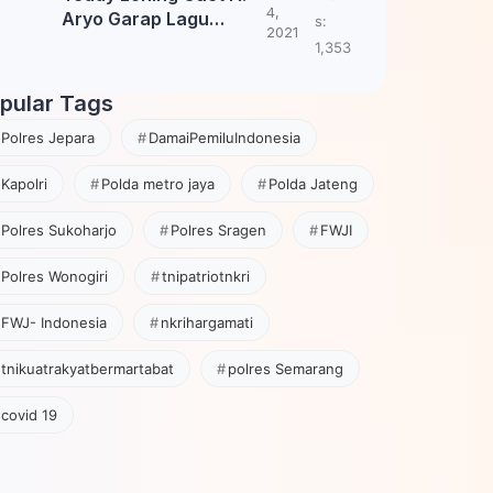
4,
Aryo Garap Lagu
s:
2021
Tembang Jawa
1,353
pular Tags
Polres Jepara
DamaiPemiluIndonesia
Kapolri
Polda metro jaya
Polda Jateng
Polres Sukoharjo
Polres Sragen
FWJI
Polres Wonogiri
tnipatriotnkri
FWJ- Indonesia
nkrihargamati
tnikuatrakyatbermartabat
polres Semarang
covid 19