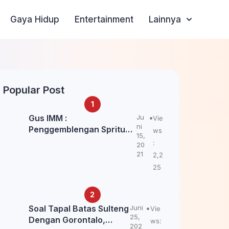
Gaya Hidup
Entertainment
Lainnya
Popular Post
Gus IMM :
Ju
Vie
ni
Penggemblengan Spritual
ws
15,
Kepada Santri Pagar Nusa
:
20
Untuk Jaga Marwah Kyai
21
2,2
dan Ulama NU
25
Soal Tapal Batas Sulteng
Juni
Vie
25,
Dengan Gorontalo,
ws:
202